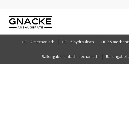
HC 1.2 mechanisch
HC 1.5 hydraulisch
HC 2.5 mechani
Ballengabel einfach mechanisch
Ballengabel 