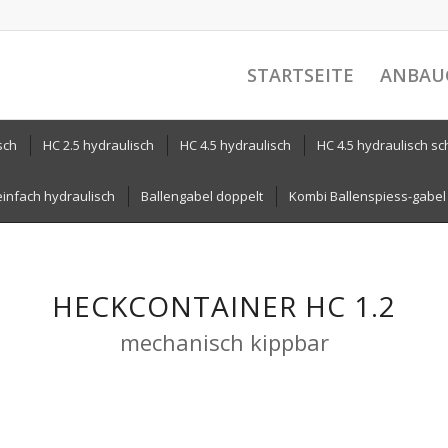
STARTSEITE
ANBAU
sch
HC 2.5 hydraulisch
HC 4.5 hydraulisch
HC 4.5 hydraulisch s
einfach hydraulisch
Ballengabel doppelt
Kombi Ballenspiess-gabel
HECKCONTAINER HC 1.2
mechanisch kippbar